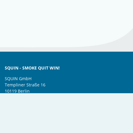
SQUIN - SMOKE QUIT WIN!
SQUIN GmbH
Templiner Straße 16
10119 Berlin
Tel.: +49 30 390087-20
Mail:
info@squin.de
www.squin.de
SQUIN bietet eine
Online-Gruppentherapie
mit
großer
Erfolgschance
und
Unterstützung
durch Gleichgesinnte
.