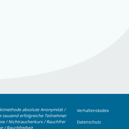
Fußzeile
ktmethode absolute Anonymität /
Verhaltenskodex
 tausend erfolgreiche Teilnehmer
pie / Nichtraucherkurs / Rauchfrei
Datenschutz
 / Rauchfreiheit