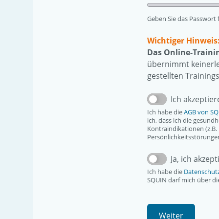
Passwortstärke:
Geben Sie das Passwort f
Wichtiger Hinweis
Das Online-Trainin
übernimmt keinerle
gestellten Training
Ich akzeptier
Ich habe die
AGB von S
ich, dass ich die gesund
Kontraindikationen (z.B.
Persönlichkeitsstörungen
Ja, ich akzep
Ich habe die
Datenschut
SQUIN darf mich über di