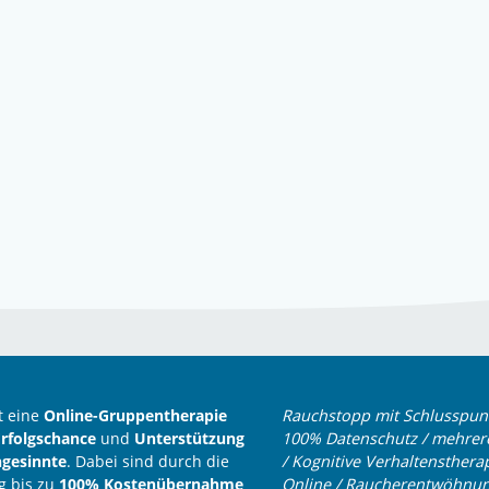
t eine
Online-Gruppentherapie
Rauchstopp mit Schlusspun
rfolgschance
und
Unterstützung
100% Datenschutz / mehrere
hgesinnte
. Dabei sind durch die
/ Kognitive Verhaltensthera
ng bis zu
100% Kostenübernahme
Online / Raucherentwöhnung